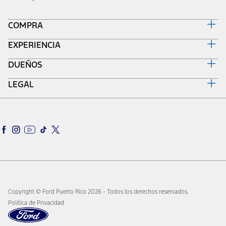
COMPRA
EXPERIENCIA
Prueba de Manejo
Solicitar un Estimado
DUEÑOS
Corporativo
Brochures
Donativos Ambientales
Flota
LEGAL
Mi Ford
Patrimonio
Localizar un Concesionario
Dueños
Sustentabilidad
Política de Privacidad
Ofertas de Servicio
Tecnología
Mantenimiento del Vehículo
Piezas Genuinas
Ford App
Copyright © Ford Puerto Rico 2026 - Todos los derechos reservados.
Política de Privacidad