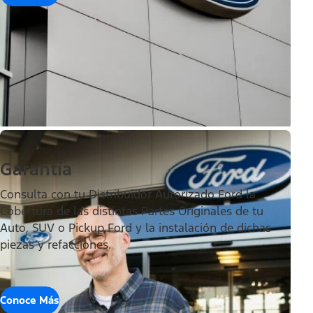
Garantía
Consulta con tu Distribuidor Autorizado Ford la
Cobertura de las distintas Partes Originales de tu
Auto, SUV o Pickup Ford y la instalación de dichas
piezas y refacciones.
Conoce Más