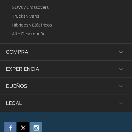
SUVs y Crossovers
Trucks y Vans
Híbridos y Eléctricos
Alto Desempeño
COMPRA
EXPERIENCIA
Prueba de Manejo
Solicitar un Estimado
DUEÑOS
Corporativo
Brochures
Donativos Ambientales Ford
Flota
LEGAL
Mi Ford
Patrimonio
Localizar Concesionario
Piezas y Servicios
Sustentabilidad
Política de Privacidad
Ofertas de Servicio
Tecnología
Mantenimiento del Vehículo