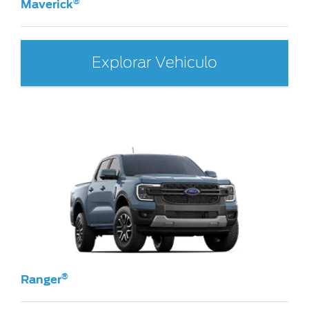
®
Maverick
Explorar Vehiculo
®
Ranger