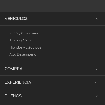
VEHÍCULOS
SUVs y Crossovers
Trucks y Vans
Híbridos y Eléctricos
Alto Desempeño
COMPRA
EXPERIENCIA
Prueba de Manejo
Solicitar un Estimado
DUEÑOS
Corporativo
Brochures
Donativos Ambientales Ford
Flota