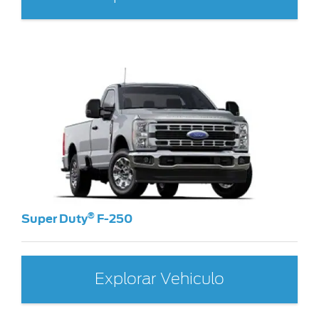
®
Super Duty
F-250
Explorar Vehiculo