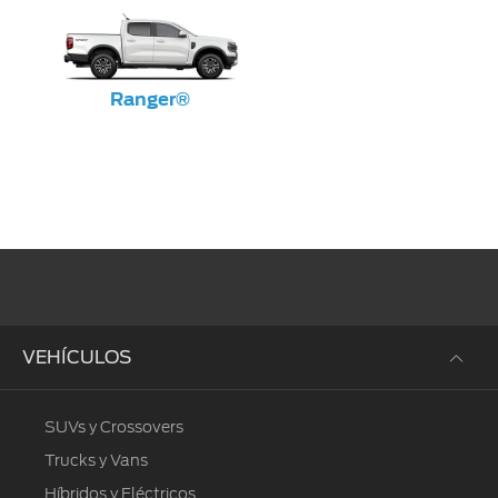
Ranger®
VEHÍCULOS
SUVs y Crossovers
Trucks y Vans
Híbridos y Eléctricos