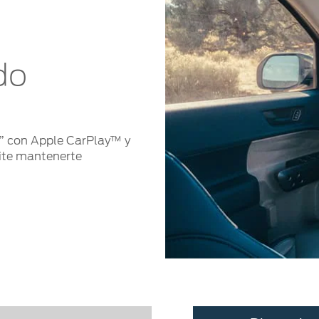
do
2” con Apple CarPlay™ y
ite mantenerte