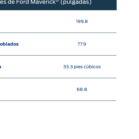
es de Ford Maverick
(pulgadas)
199.8
doblados
77.9
a
33.3 pies cúbicos
68.8