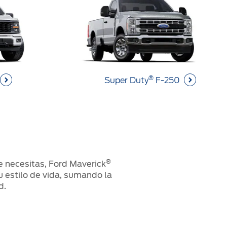
®
Super Duty
F-250
®
ue necesitas, Ford Maverick
u estilo de vida, sumando la
d.