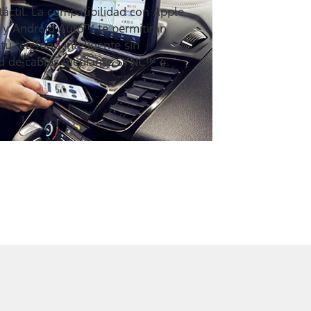
táctil. La compatibilidad con Apple
 y Android Auto™ te permitirán
tu teléfono inteligente sin
d de cables mediante SYNC™ 4.