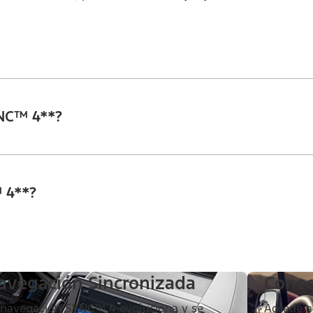
NC™ 4**?
 4**?
avegación Sincronizada
Conec
 navegación SYNC™ 4 evoluciona y se
Accede a 