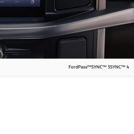
FordPass™
SYNC™ 3
SYNC™ 4