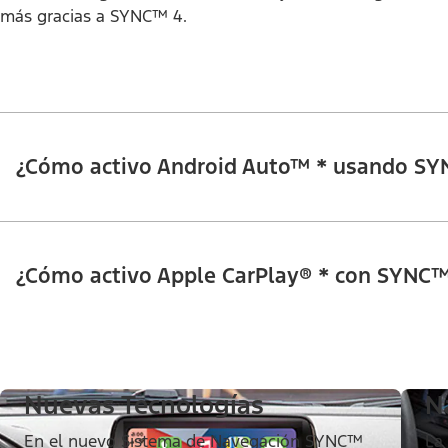
más gracias a SYNC™ 4.
Desempeño
¿Cómo activo Android Auto™ * usando SY
¿Cómo activo Apple CarPlay® * con SYNC™
Nuevas Tecnologías
N
En el nuevo Sistema de Navegación SYNC™
La