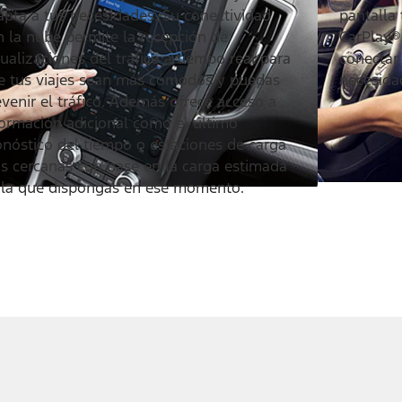
apta a tus necesidades. Su conectividad
pantalla 
n la nube permite la recepción de
CarPlay®
ualizaciones del tráfico a tiempo real para
conectar 
e tus viajes sean más cómodos y puedas
necesida
venir el tráfico. Además ofrece acceso a
formación adicional como el último
onóstico del tiempo o estaciones de carga
s cercanas con base en la carga estimada
 la que dispongas en ese momento.