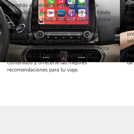
4 podrás visualizar y manejar todos los
ad
comandos de manera muy dinámica a través
co
de su pantalla táctil. SYNC™ 4 tiene el doble
act
de potencia y capacidad de procesamiento
qu
que la generación anterior, por lo tanto, el
pre
sistema es capaz de aprender tus
in
preferencias, adaptar de manera automática
pr
la pantalla a la hora de proyectar los
má
contenidos y ofrecerte las mejores
de
recomendaciones para tu viaje.