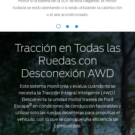
motor si la batería de la SUV se está cargando, el motor
Co
todavía se está calentando o si estás utilizando la calefacción
in
o el aire acondicionado.
di
y
Motor
tu
®
EcoBoost
ca
1.5L
via
Tracción en Todas las
es
to
Cuenta
Ruedas con
me
con
ab
componentes
Desconexión AWD
livianos
y
Este sistema monitorea y evalua cuándo no se
Tecnología
necesita la Tracción Integral Inteligente (AWD).
de
Desconecta la unidad motriz trasera de Ford
Encendido-
®
Escape
en condiciones de conducción favorables y
Apagado
utilizar solo las ruedas delanteras para propulsar el
Automático*
vehículo, con lo que se consigue una eficiencia de
que
combustible.
ayudan