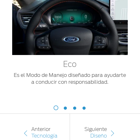
se
está
calentando
o
si
estás
utilizando
la
calefacción
Eco
o
Es el Modo de Manejo diseñado para ayudarte
el
a conducir con responsabilidad.
aire
acondicionado.
Eco
Es
Sp
el
Modo
Es
de
el
Anterior
Siguiente
Manejo
Mo
Tecnología
Diseño
diseñado
de