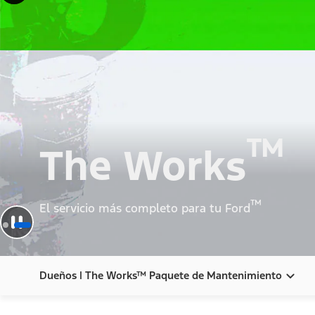
™
The Works
™
El servicio más completo para tu Ford
Dueños | The Works™ Paquete de Mantenimiento
Dueños