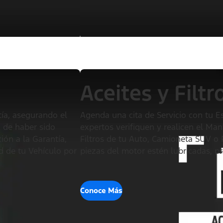
Aceites y Filtr
ía, asegurando el
Agenda una cita de Servicio con tu E
 de haber sido
expertos verifiquen y realicen el Ma
ión a la Garantía,
Filtros de tu Auto, Camioneta SUV o
d de tu Vehículo por
piezas del motor estén lubricadas, p
Conoce Más