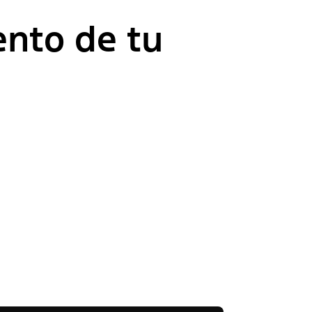
nto de tu
Amortiguadores
Aceite
Frenos
Filtros