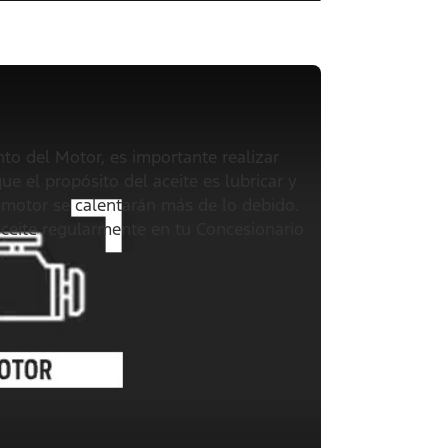
o del Motor, es importante realizar
e el propósito del aceite es lubricar y
el motor se calentarán más de lo debido.
aceite regularmente en tu Concesionario