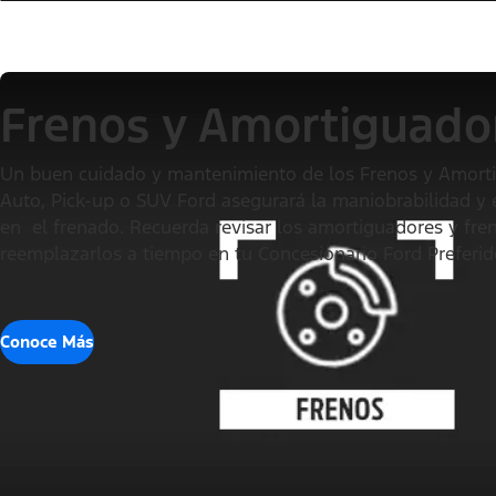
Frenos y Amortiguado
Un buen cuidado y mantenimiento de los Frenos y Amort
Auto, Pick-up o SUV Ford asegurará la maniobrabilidad y 
en el frenado. Recuerda revisar los amortiguadores y fren
reemplazarlos a tiempo en tu Concesionario Ford Preferid
Conoce Más