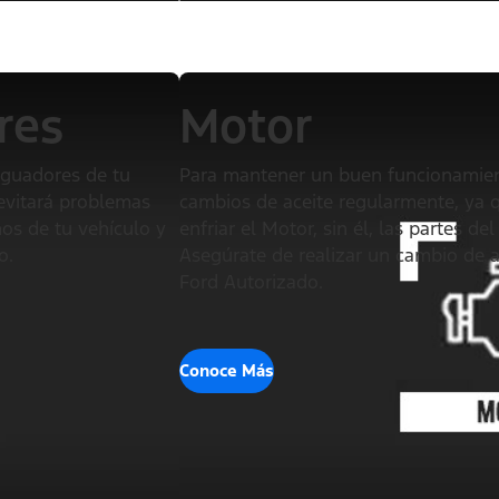
res
Motor
iguadores de tu
Para mantener un buen funcionamient
evitará problemas
cambios de aceite regularmente, ya qu
os de tu vehículo y
enfriar el Motor, sin él, las partes d
o.
Asegúrate de realizar un cambio de 
Ford Autorizado.
Conoce Más