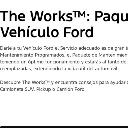
The Works™: Paqu
Asistencia en la Carretera
Vehículo Ford
Contáctenos
Garantía
Darle a tu Vehículo Ford el Servicio adecuado es de gran i
Mantenimiento Programados, el Paquete de Mantenimient
teniendo un óptimo funcionamiento y estarás al tanto de 
Guías del Dueño
reemplazadas, extendiendo la vida útil del automóvil.
The Works™ Paquete de
Descubre The Works™ y encuentra consejos para ayudar a
Mantenimiento
Camioneta SUV, Pickup o Camión Ford.
Ofertas
Piezas Originales