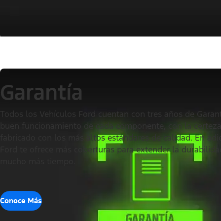
Garantía
Todos los Vehículos Ford cuentan con tres años de Garant
buen funcionamiento de cada componente, con la certeza
fabricado con los más altos estándares de calidad. En adic
Ford te ofrece más coberturas para extender la durabilida
mucho más tiempo.
Conoce Más