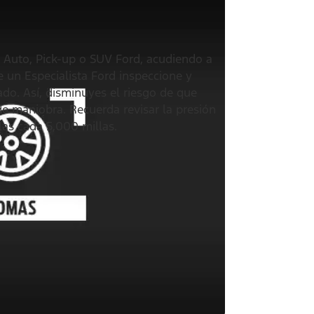
u Auto, Pick-up o SUV Ford, acudiendo a
 un Especialista Ford inspeccione y
o. Así, disminuyes el riesgo de que
de maniobra. Recuerda revisar la presión
as cada 5,000 millas.