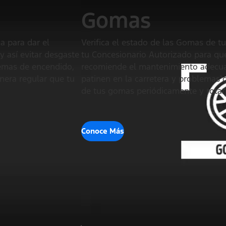
Gomas
a para dar el
Verifica el estado de las Gomas de t
 así evitar desgaste
tu Concesionario Autorizado para que
lemas de encendido,
recomiende el mantenimiento adecuad
anera regular que tu
patinen en la carretera y problemas 
de tus gomas periódicamente y rotarl
Conoce Más