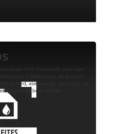
os
specialista Ford Autorizado para que
ntenimiento o Reemplazo de Aceite y
 Pickup Ford, asegurando que todas las
rotegidas y en buen estado.