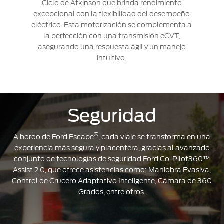
Ciclo de Atkinson que brinda rendimiento
excepcional con la flexibilidad del desempeño
eléctrico. Esta motorización se complementa a
la perfección con una transmisión eCVT,
asegurando una respuesta ágil y un manejo
intuitivo.
Seguridad
®
A bordo de Ford Escape
, cada viaje se transforma en una
experiencia más segura y placentera, gracias al avanzado
conjunto de tecnologías de seguridad Ford Co-Pilot360™
Assist 2.0, que ofrece asistencias como: Maniobra Evasiva,
Control de Crucero Adaptativo Inteligente, Cámara de 360
Grados, entre otros.