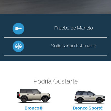
Prueba de Manejo
Prueba
de
Solicitar un Estimado
Manejo
Solicitar
un
Estimado
Podría Gustarte
Bronco®
Bronco Sport®