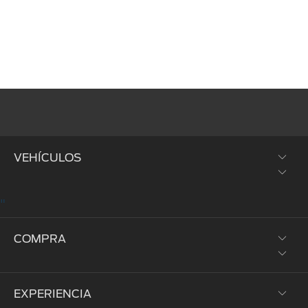
VEHÍCULOS
"
SUVs y Crossovers
COMPRA
Trucks y Vans
Híbridos y Eléctricos
EXPERIENCIA
Prueba de Manejo