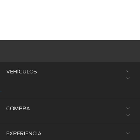
VEHÍCULOS
"
SUVs y Crossovers
COMPRA
Trucks y Vans
Híbridos y Eléctricos
EXPERIENCIA
Prueba de Manejo