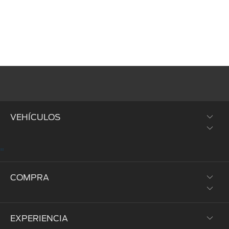
VEHÍCULOS
"
SUVs y Crossovers
COMPRA
Trucks y Vans
Híbridos y Eléctricos
EXPERIENCIA
Prueba de Manejo