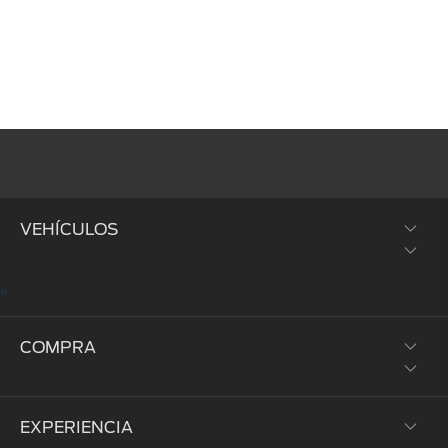
VEHÍCULOS
"
SUVs y Crossovers
COMPRA
Trucks y Vans
Híbridos y Eléctricos
EXPERIENCIA
Prueba de Manejo