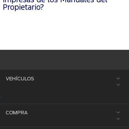
impresas de los Manuales del
Propietario?
VEHÍCULOS
"
SUVs y Crossovers
COMPRA
Trucks y Vans