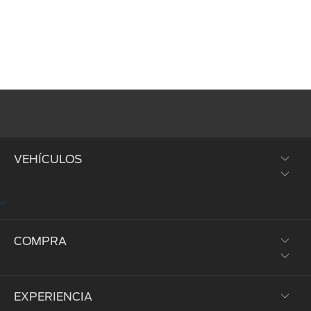
VEHÍCULOS
"
SUVs y Crossovers
COMPRA
Trucks y Vans
Híbridos y Eléctricos
EXPERIENCIA
Prueba de Manejo