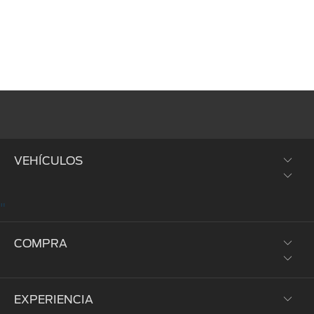
VEHÍCULOS
"
SUVs y Crossovers
COMPRA
Trucks y Vans
Híbridos y Eléctricos
EXPERIENCIA
Prueba de Manejo