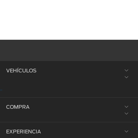
VEHÍCULOS
"
SUVs y Crossovers
COMPRA
Trucks y Vans
Híbridos y Eléctricos
EXPERIENCIA
Prueba de Manejo