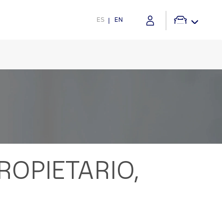
ES
EN
OPIETARIO,