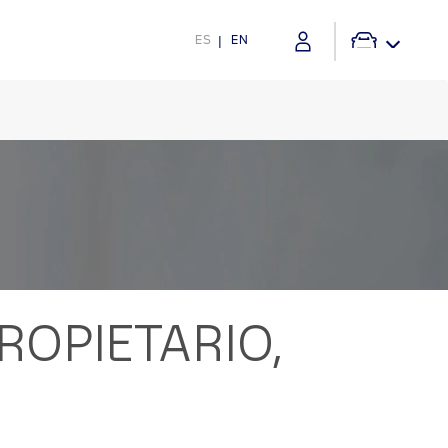
ES
EN
OPIETARIO,