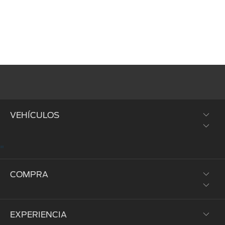
VEHÍCULOS
"
SUVs y Crossovers
COMPRA
Trucks y Vans
Híbridos y Eléctricos
EXPERIENCIA
Prueba de Manejo