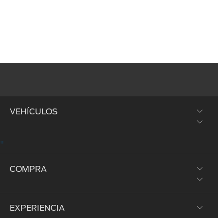
VEHÍCULOS
"
SUVs y Crossovers
COMPRA
Trucks y Vans
Híbridos y Eléctricos
EXPERIENCIA
Prueba de Manejo