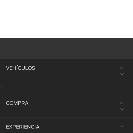
VEHÍCULOS
"
SUVs y Crossovers
COMPRA
Trucks y Vans
Híbridos y Eléctricos
EXPERIENCIA
Prueba de Manejo