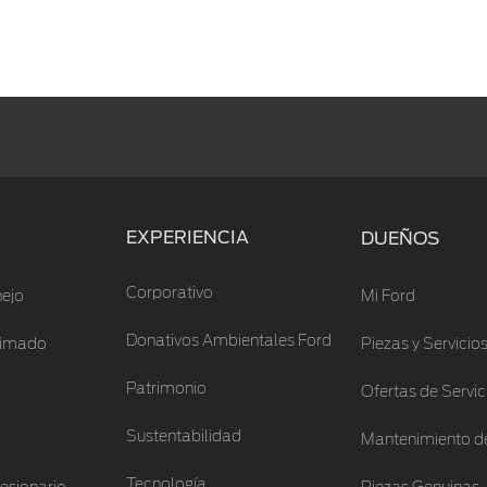
EXPERIENCIA
DUEÑOS
Corporativo
ejo
Mi Ford
Donativos Ambientales Ford
stimado
Piezas y Servicio
Patrimonio
Ofertas de Servic
Sustentabilidad
Mantenimiento de
Tecnología