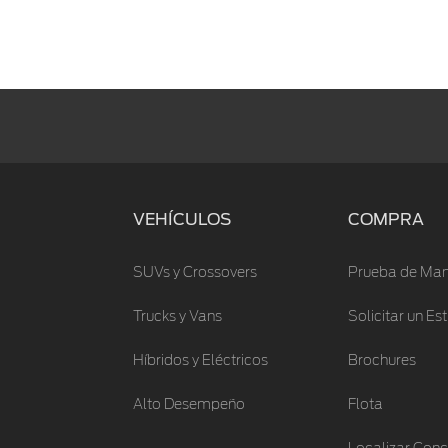
VEHÍCULOS
COMPRA
SUVs y Crossovers
Prueba de Man
Trucks y Vans
Solicitar un E
Híbridos y Eléctricos
Brochures
Alto Desempeño
Flota