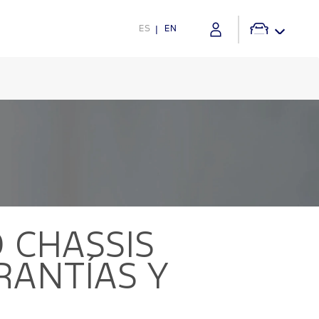
ES
EN
 CHASSIS
RANTÍAS Y