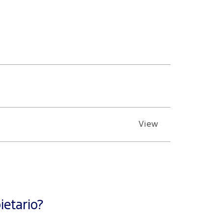
View
etario?