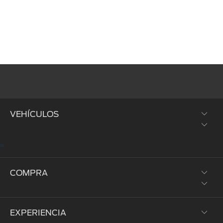
VEHÍCULOS
"
SUVs y Crossovers
COMPRA
Trucks y Vans
Híbridos y Eléctricos
EXPERIENCIA
Prueba de Manejo