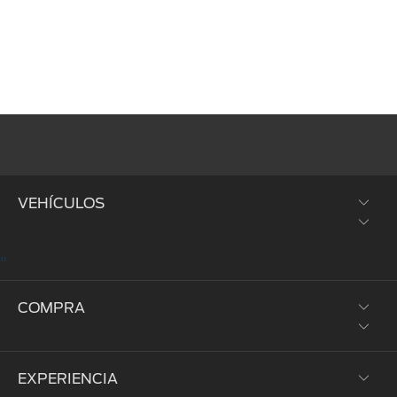
VEHÍCULOS
"
SUVs y Crossovers
COMPRA
Trucks y Vans
Híbridos y Eléctricos
EXPERIENCIA
Prueba de Manejo