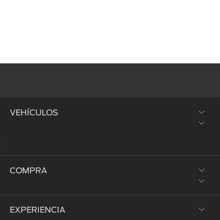
VEHÍCULOS
"
SUVs y Crossovers
COMPRA
Trucks y Vans
Híbridos y Eléctricos
EXPERIENCIA
Prueba de Manejo