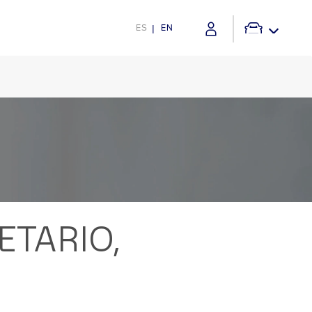
ES
EN
ETARIO,