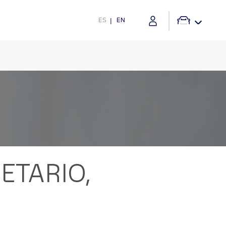
ES
EN
ETARIO,