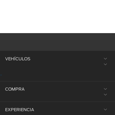
VEHÍCULOS
"
SUVs y Crossovers
COMPRA
Trucks y Vans
Híbridos y Eléctricos
EXPERIENCIA
Prueba de Manejo