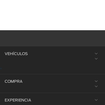
VEHÍCULOS
"
SUVs y Crossovers
COMPRA
Trucks y Vans
Híbridos y Eléctricos
EXPERIENCIA
Prueba de Manejo