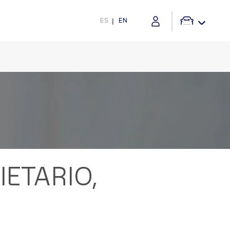
ES
EN
ETARIO,