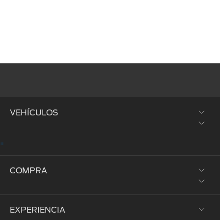
VEHÍCULOS
"
SUVs y Crossovers
COMPRA
Trucks y Vans
Híbridos y Eléctricos
EXPERIENCIA
Prueba de Manejo