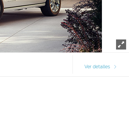
To
Ver detalles
rno.