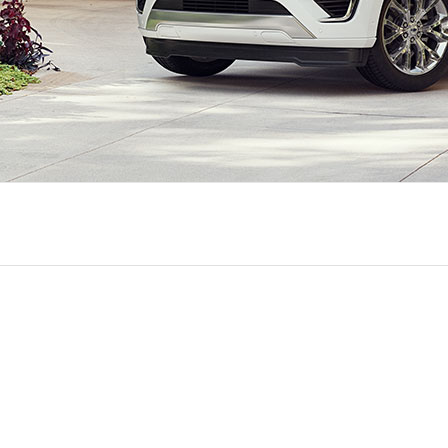
®
Platinum MAX un estilo sobresaliente en cualquier ento