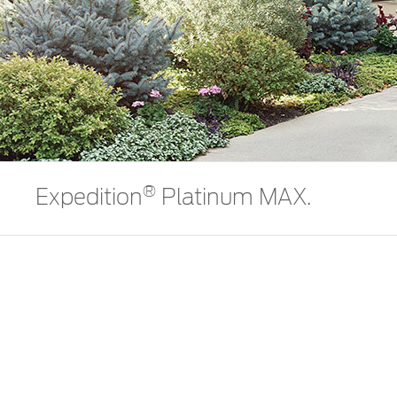
®
Expedition
Platinum MAX.
Un diseño elegante y refinado otorga a la Expedition