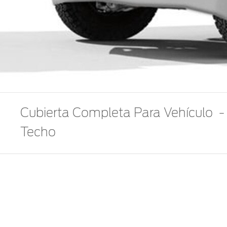
Cubierta Completa Para Vehículo - C
Techo
Part No: VM2DZ-19A412-C
Estas cubiertas de uso rudo no sólo protegen tu Bro
El gráfico especial imita la parte delantera de Bronc