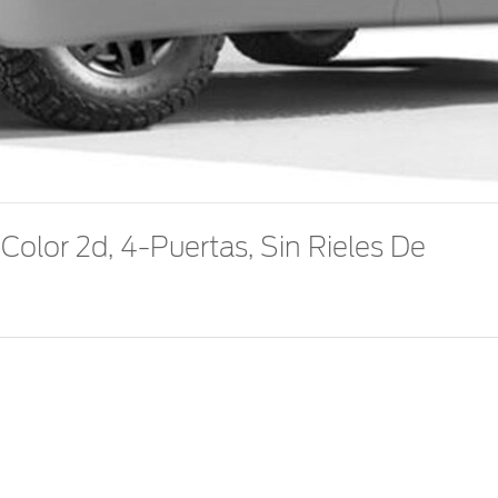
olor 2d, 4-Puertas, Sin Rieles De
nco de los elementos de la naturaleza, también crean una
o.