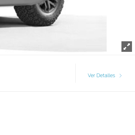
To
Ver Detalles
 estética impresionante.