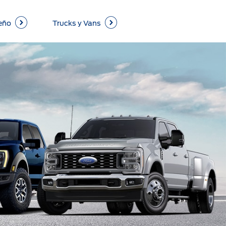
eño
Trucks y Vans