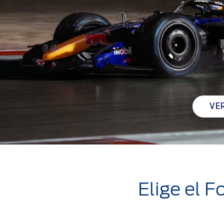
VE
Elige el F