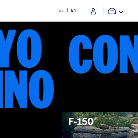
ES
EN