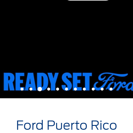
3
1
2
4
5
6
7
8
9
10
11
Ford Puerto Rico